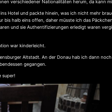
onen verschiedener Nationalitäten herum, da kann m
 ins Hotel und packte hinein, was ich nicht mehr bra
ur bis halb eins offen, daher müsste ich das Päckche
 waren und sie Authentifizierungen erledigt waren ver
ion war kinderleicht.
nsburger Altstadt. An der Donau hab ich dann noch 
Abendessen gegangen.
e super!